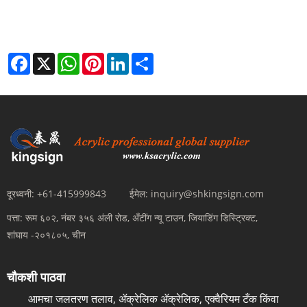
Facebook
X
WhatsApp
Pinterest
LinkedIn
Share
दूरध्वनी:
+61-415999843
ईमेल:
inquiry@shkingsign.com
पत्ता:
रूम ६०२, नंबर ३५६ अंली रोड, अँटींग न्यू टाउन, जियाडिंग डिस्ट्रिक्ट,
शांघाय -२०१८०५, चीन
चौकशी पाठवा
आमचा जलतरण तलाव, ॲक्रेलिक ॲक्रेलिक, एक्वैरियम टँक किंवा