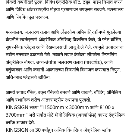
विक्री कंपनीद्वारे पूरक, विविध ऍक्रेलिक शीट, ट्यूब, पाईप निर्यात करणे
आणि विविध आंतरराष्ट्रीय मोठ्या प्रमाणावर उपक्रम राबवणे. मत्स्यालय
आणि स्विमिंग पूल प्रकल्प.
मत्स्यालय, जलतरण तलाव आणि लँडस्केप अभियांत्रिकीमध्ये गुंतलेल्या
कंपनीने स्वतंत्रपणे ॲक्रेलिक ॲडेसिव्ह विकसित केले, जे प्लेट बाँडिंग,
सुपर-थिक प्लेट्स आणि देखभालसाठी लागू केले गेले, त्यामुळे उत्पादनांना
नवीन स्तरावर ढकलले गेले. नव्याने तयार केलेला सीमलेस स्प्लिसिंग
ॲक्रेलिक बोगदा, उच्च-उंचीचा जलतरण तलाव (पारदर्शक), आणि
वर्तुळाकार आणि कमानी-आकाराच्या शिवणांचे विभाजन करण्यात निपुण,
अति-जाड प्लेट्सचे डॉकिंग.
आम्ही सपाट पॅनेल, वक्र पॅनेलचे बनवणे आणि वाकणे, बाँडिंग, ॲनिलिंग
आणि स्थानिक तसेच आंतरराष्ट्रीय स्थापना पुरवतो.
KINGSIGN सध्या "11500mm x 3000mm आणि 8100 x
3700mm" असे सर्वात मोठे मोनोलिथिक (अनबॉन्डेड) कास्ट ऍक्रेलिक
ब्लॉक आकार देते.
KINGSIGN ला 30 वर्षांहून अधिक किंगसिग्न ॲक्रेलिक ब्लॉक