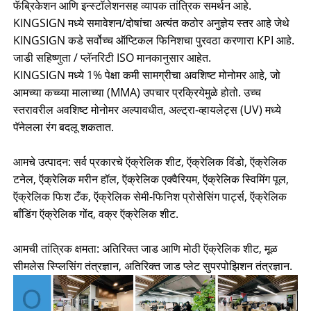
फॅब्रिकेशन आणि इन्स्टॉलेशनसह व्यापक तांत्रिक समर्थन आहे.
KINGSIGN मध्ये समावेशन/दोषांचा अत्यंत कठोर अनुज्ञेय स्तर आहे जेथे
KINGSIGN कडे सर्वोच्च ऑप्टिकल फिनिशचा पुरवठा करणारा KPI आहे.
जाडी सहिष्णुता / प्लॅनरिटी ISO मानकानुसार आहेत.
KINGSIGN मध्ये 1% पेक्षा कमी सामग्रीचा अवशिष्ट मोनोमर आहे, जो
आमच्या कच्च्या मालाच्या (MMA) उपचार प्रक्रियेमुळे होतो. उच्च
स्तरावरील अवशिष्ट मोनोमर अल्पावधीत, अल्ट्रा-व्हायलेट्स (UV) मध्ये
पॅनेलला रंग बदलू शकतात.
आमचे उत्पादन: सर्व प्रकारचे ऍक्रेलिक शीट, ऍक्रेलिक विंडो, ऍक्रेलिक
टनेल, ऍक्रेलिक मरीन हॉल, ऍक्रेलिक एक्वैरियम, ऍक्रेलिक स्विमिंग पूल,
ऍक्रेलिक फिश टँक, ऍक्रेलिक सेमी-फिनिश प्रोसेसिंग पार्ट्स, ऍक्रेलिक
बाँडिंग ऍक्रेलिक गोंद, वक्र ऍक्रेलिक शीट.
आमची तांत्रिक क्षमता: अतिरिक्त जाड आणि मोठी ऍक्रेलिक शीट, मूळ
सीमलेस स्प्लिसिंग तंत्रज्ञान, अतिरिक्त जाड प्लेट सुपरपोझिशन तंत्रज्ञान.