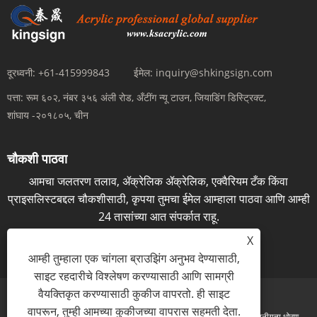
दूरध्वनी:
+61-415999843
ईमेल:
inquiry@shkingsign.com
पत्ता:
रूम ६०२, नंबर ३५६ अंली रोड, अँटींग न्यू टाउन, जियाडिंग डिस्ट्रिक्ट,
शांघाय -२०१८०५, चीन
चौकशी पाठवा
आमचा जलतरण तलाव, ॲक्रेलिक ॲक्रेलिक, एक्वैरियम टँक किंवा
प्राइसलिस्टबद्दल चौकशीसाठी, कृपया तुमचा ईमेल आम्हाला पाठवा आणि आम्ही
24 तासांच्या आत संपर्कात राहू.
X
आता चौकशी
आम्ही तुम्हाला एक चांगला ब्राउझिंग अनुभव देण्यासाठी,
साइट रहदारीचे विश्लेषण करण्यासाठी आणि सामग्री
वैयक्तिकृत करण्यासाठी कुकीज वापरतो. ही साइट
वापरून, तुम्ही आमच्या कुकीजच्या वापरास सहमती देता.
Links
Sitemap
RSS
XML
गोपनीयता धोरण