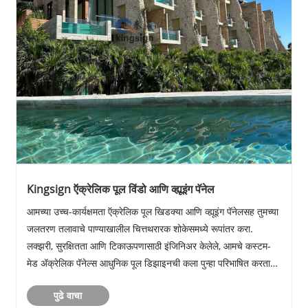
Kingsign ऍक्रेलिक पूल विंडो आणि व्ह्यूइंग पॅनेल
आमच्या उच्च-कार्यक्षमता ऍक्रेलिक पूल खिडक्या आणि व्ह्यूइंग पॅनेलसह तुमच्या
जलतरण तलावाचे पाण्याखालील चित्तथरारक शोकेसमध्ये रूपांतर करा.
लक्झरी, सुरक्षितता आणि टिकाऊपणासाठी इंजिनिअर केलेले, आमचे कस्टम-
मेड ॲक्रेलिक पॅनेल्स आधुनिक पूल डिझाइनची कला पुन्हा परिभाषित करतात,
निवासी आणि व्यावसायिक दोन्ही प्र......
पुढे वाचा