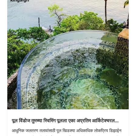
पूल विंडोज तुमच्या स्विमिंग पूलला एका अप्रतिम आर्किटेक्चरल
वैशिष्ट्यात कसे रूपांतरित करू शकते?
आधुनिक जलतरण तलावांसाठी पूल खिडक्या अधिकाधिक लोकप्रिय डिझाईन