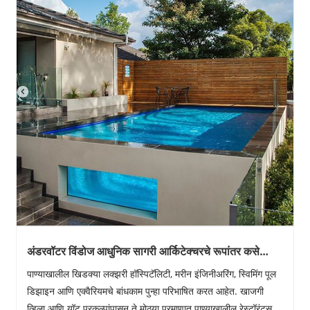
अंडरवॉटर विंडोज आधुनिक सागरी आर्किटेक्चरचे रूपांतर कसे
करतात?
पाण्याखालील खिडक्या लक्झरी हॉस्पिटॅलिटी, मरीन इंजिनीअरिंग, स्विमिंग पूल
डिझाइन आणि एक्वैरियमचे बांधकाम पुन्हा परिभाषित करत आहेत. खाजगी
व्हिला आणि यॉट प्रकल्पांपासून ते मोठ्या प्रमाणात पाण्याखालील रेस्टॉरंट्स