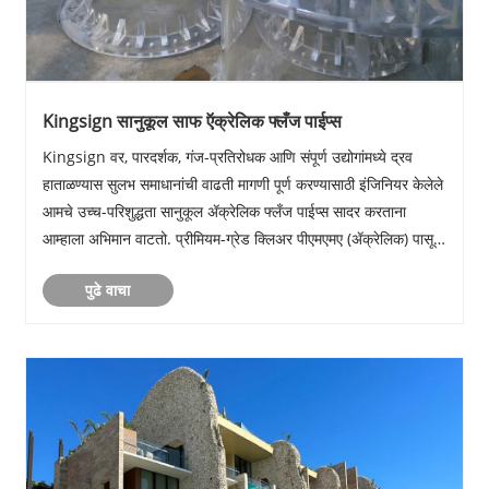
Kingsign सानुकूल साफ ऍक्रेलिक फ्लँज पाईप्स
Kingsign वर, पारदर्शक, गंज-प्रतिरोधक आणि संपूर्ण उद्योगांमध्ये द्रव
हाताळण्यास सुलभ समाधानांची वाढती मागणी पूर्ण करण्यासाठी इंजिनियर केलेले
आमचे उच्च-परिशुद्धता सानुकूल ॲक्रेलिक फ्लँज पाईप्स सादर करताना
आम्हाला अभिमान वाटतो. प्रीमियम-ग्रेड क्लिअर पीएमएमए (ॲक्रेलिक) पासून
तयार केलेल्या, या ॲक्रेलि......
पुढे वाचा