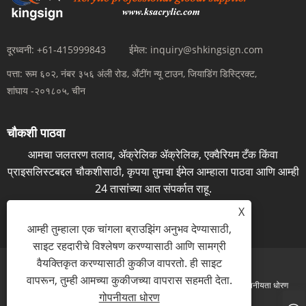
दूरध्वनी:
+61-415999843
ईमेल:
inquiry@shkingsign.com
पत्ता:
रूम ६०२, नंबर ३५६ अंली रोड, अँटींग न्यू टाउन, जियाडिंग डिस्ट्रिक्ट,
शांघाय -२०१८०५, चीन
चौकशी पाठवा
आमचा जलतरण तलाव, ॲक्रेलिक ॲक्रेलिक, एक्वैरियम टँक किंवा
प्राइसलिस्टबद्दल चौकशीसाठी, कृपया तुमचा ईमेल आम्हाला पाठवा आणि आम्ही
24 तासांच्या आत संपर्कात राहू.
X
आता चौकशी
आम्ही तुम्हाला एक चांगला ब्राउझिंग अनुभव देण्यासाठी,
साइट रहदारीचे विश्लेषण करण्यासाठी आणि सामग्री
वैयक्तिकृत करण्यासाठी कुकीज वापरतो. ही साइट
वापरून, तुम्ही आमच्या कुकीजच्या वापरास सहमती देता.
Links
Sitemap
RSS
XML
गोपनीयता धोरण
गोपनीयता धोरण