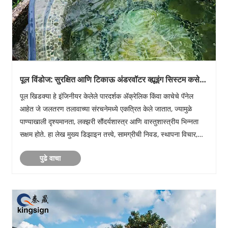
पूल विंडोज: सुरक्षित आणि टिकाऊ अंडरवॉटर व्ह्यूइंग सिस्टम कसे
डिझाइन करावे, स्थापित करावे आणि त्यांची देखभाल कशी करावी
पूल खिडक्या हे इंजिनीयर केलेले पारदर्शक ॲक्रेलिक किंवा काचेचे पॅनेल
आहेत जे जलतरण तलावाच्या संरचनेमध्ये एकत्रित केले जातात, ज्यामुळे
पाण्याखाली दृश्यमानता, लक्झरी सौंदर्यशास्त्र आणि वास्तुशास्त्रीय भिन्नता
सक्षम होते. हा लेख मुख्य डिझाइन तत्त्वे, सामग्रीची निवड, स्थापना विचार,
संरचनात्मक सुरक्षा आवश......
पुढे वाचा