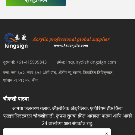
प्रस्तुत करणे
दूरध्वनी:
+61-415999843
ईमेल:
inquiry@shkingsign.com
पत्ता:
रूम ६०२, नंबर ३५६ अंली रोड, अँटींग न्यू टाउन, जियाडिंग डिस्ट्रिक्ट,
शांघाय -२०१८०५, चीन
चौकशी पाठवा
आमचा जलतरण तलाव, ॲक्रेलिक ॲक्रेलिक, एक्वैरियम टँक किंवा
प्राइसलिस्टबद्दल चौकशीसाठी, कृपया तुमचा ईमेल आम्हाला पाठवा आणि आम्ही
24 तासांच्या आत संपर्कात राहू.
X