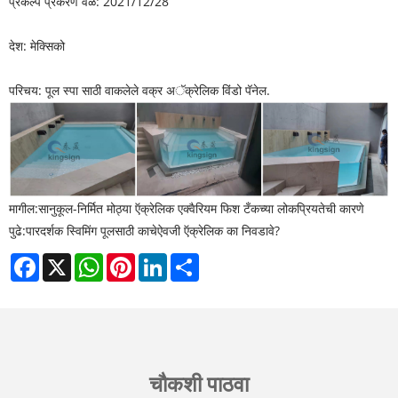
प्रकल्प प्रकरण वेळ: 2021/12/28
देश: मेक्सिको
परिचय: पूल स्पा साठी वाकलेले वक्र अॅक्रेलिक विंडो पॅनेल.
मागील:
सानुकूल-निर्मित मोठ्या ऍक्रेलिक एक्वैरियम फिश टँकच्या लोकप्रियतेची कारणे
पुढे:
पारदर्शक स्विमिंग पूलसाठी काचेऐवजी ऍक्रेलिक का निवडावे?
Facebook
X
WhatsApp
Pinterest
LinkedIn
Share
चौकशी पाठवा