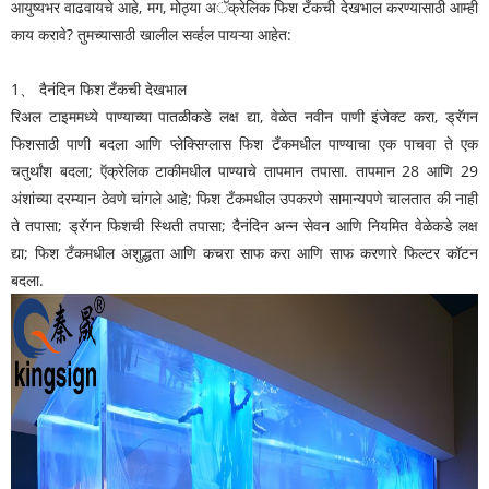
आयुष्यभर वाढवायचे आहे, मग, मोठ्या अॅक्रेलिक फिश टँकची देखभाल करण्यासाठी आम्ही
काय करावे? तुमच्यासाठी खालील सर्व्हल पायऱ्या आहेत:
1
、
दैनंदिन फिश टँकची देखभाल
रिअल टाइममध्ये पाण्याच्या पातळीकडे लक्ष द्या, वेळेत नवीन पाणी इंजेक्ट करा, ड्रॅगन
फिशसाठी पाणी बदला आणि प्लेक्सिग्लास फिश टँकमधील पाण्याचा एक पाचवा ते एक
चतुर्थांश बदला; ऍक्रेलिक टाकीमधील पाण्याचे तापमान तपासा. तापमान 28 आणि 29
अंशांच्या दरम्यान ठेवणे चांगले आहे; फिश टँकमधील उपकरणे सामान्यपणे चालतात की नाही
ते तपासा; ड्रॅगन फिशची स्थिती तपासा; दैनंदिन अन्न सेवन आणि नियमित वेळेकडे लक्ष
द्या; फिश टँकमधील अशुद्धता आणि कचरा साफ करा आणि साफ करणारे फिल्टर कॉटन
बदला.