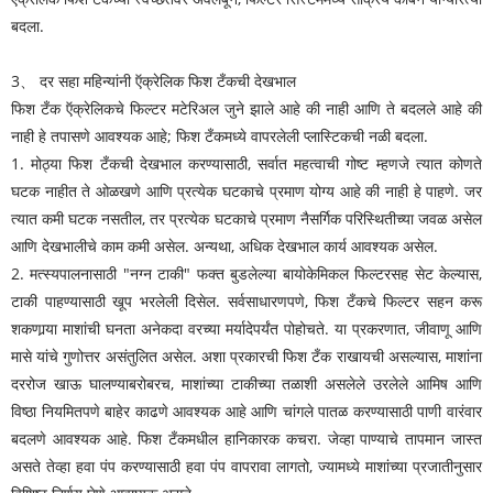
बदला.
3
、
दर सहा महिन्यांनी ऍक्रेलिक फिश टँकची देखभाल
फिश टँक ऍक्रेलिकचे फिल्टर मटेरिअल जुने झाले आहे की नाही आणि ते बदलले आहे की
नाही हे तपासणे आवश्यक आहे; फिश टँकमध्ये वापरलेली प्लास्टिकची नळी बदला.
1. मोठ्या फिश टँकची देखभाल करण्यासाठी, सर्वात महत्वाची गोष्ट म्हणजे त्यात कोणते
घटक नाहीत ते ओळखणे आणि प्रत्येक घटकाचे प्रमाण योग्य आहे की नाही हे पाहणे. जर
त्यात कमी घटक नसतील, तर प्रत्येक घटकाचे प्रमाण नैसर्गिक परिस्थितीच्या जवळ असेल
आणि देखभालीचे काम कमी असेल. अन्यथा, अधिक देखभाल कार्य आवश्यक असेल.
2. मत्स्यपालनासाठी "नग्न टाकी" फक्त बुडलेल्या बायोकेमिकल फिल्टरसह सेट केल्यास,
टाकी पाहण्यासाठी खूप भरलेली दिसेल. सर्वसाधारणपणे, फिश टँकचे फिल्टर सहन करू
शकणार्‍या माशांची घनता अनेकदा वरच्या मर्यादेपर्यंत पोहोचते. या प्रकरणात, जीवाणू आणि
मासे यांचे गुणोत्तर असंतुलित असेल. अशा प्रकारची फिश टँक राखायची असल्यास, माशांना
दररोज खाऊ घालण्याबरोबरच, माशांच्या टाकीच्या तळाशी असलेले उरलेले आमिष आणि
विष्ठा नियमितपणे बाहेर काढणे आवश्यक आहे आणि चांगले पातळ करण्यासाठी पाणी वारंवार
बदलणे आवश्यक आहे. फिश टँकमधील हानिकारक कचरा. जेव्हा पाण्याचे तापमान जास्त
असते तेव्हा हवा पंप करण्यासाठी हवा पंप वापरावा लागतो, ज्यामध्ये माशांच्या प्रजातीनुसार