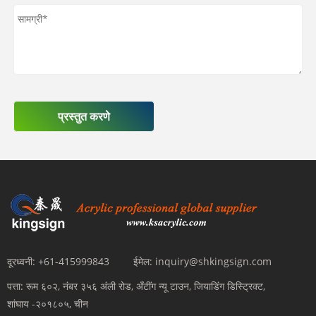
प्रस्तुत करणे
दूरध्वनी:
+61-415999843
ईमेल:
inquiry@shkingsign.com
पत्ता:
रूम ६०२, नंबर ३५६ अंली रोड, अँटींग न्यू टाउन, जियाडिंग डिस्ट्रिक्ट,
शांघाय -२०१८०५, चीन