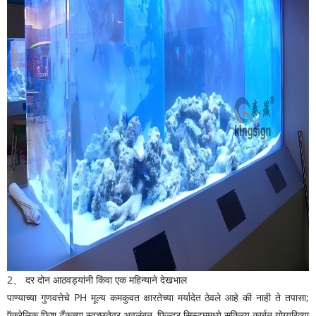
2
、
दर दोन आठवड्यांनी किंवा एक महिन्याने देखभाल
पाण्याच्या गुणवत्तेचे PH मूल्य कमकुवत क्षारतेच्या मर्यादेत ठेवले आहे की नाही ते तपासा;
ऍक्रेलिक फिश टँकच्या स्वच्छतेवर अवलंबून, फिल्टर सिस्टममध्ये सक्रिय कार्बन योग्यरित्या