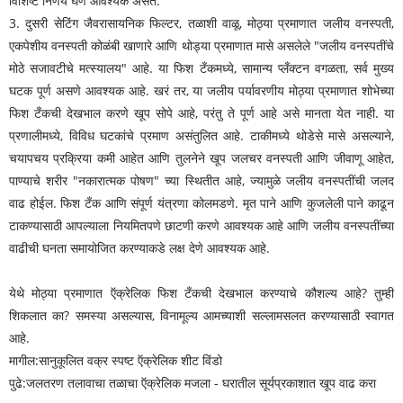
विशिष्ट निर्णय घेणे आवश्यक असते.
3. दुसरी सेटिंग जैवरासायनिक फिल्टर, तळाशी वाळू, मोठ्या प्रमाणात जलीय वनस्पती,
एकपेशीय वनस्पती कोळंबी खाणारे आणि थोड्या प्रमाणात मासे असलेले "जलीय वनस्पतींचे
मोठे सजावटीचे मत्स्यालय" आहे. या फिश टँकमध्ये, सामान्य प्लँक्टन वगळता, सर्व मुख्य
घटक पूर्ण असणे आवश्यक आहे. खरं तर, या जलीय पर्यावरणीय मोठ्या प्रमाणात शोभेच्या
फिश टँकची देखभाल करणे खूप सोपे आहे, परंतु ते पूर्ण आहे असे मानता येत नाही. या
प्रणालीमध्ये, विविध घटकांचे प्रमाण असंतुलित आहे. टाकीमध्ये थोडेसे मासे असल्याने,
चयापचय प्रक्रिया कमी आहेत आणि तुलनेने खूप जलचर वनस्पती आणि जीवाणू आहेत,
पाण्याचे शरीर "नकारात्मक पोषण" च्या स्थितीत आहे, ज्यामुळे जलीय वनस्पतींची जलद
वाढ होईल. फिश टँक आणि संपूर्ण यंत्रणा कोलमडणे. मृत पाने आणि कुजलेली पाने काढून
टाकण्यासाठी आपल्याला नियमितपणे छाटणी करणे आवश्यक आहे आणि जलीय वनस्पतींच्या
वाढीची घनता समायोजित करण्याकडे लक्ष देणे आवश्यक आहे.
येथे मोठ्या प्रमाणात ऍक्रेलिक फिश टँकची देखभाल करण्याचे कौशल्य आहे? तुम्ही
शिकलात का? समस्या असल्यास, विनामूल्य आमच्याशी सल्लामसलत करण्यासाठी स्वागत
आहे.
मागील:
सानुकूलित वक्र स्पष्ट ऍक्रेलिक शीट विंडो
पुढे:
जलतरण तलावाचा तळाचा ऍक्रेलिक मजला - घरातील सूर्यप्रकाशात खूप वाढ करा