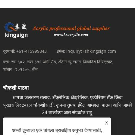
दूरध्वनी:
+61-415999843
ईमेल:
inquiry@shkingsign.com
पत्ता:
रूम ६०२, नंबर ३५६ अंली रोड, अँटींग न्यू टाउन, जियाडिंग डिस्ट्रिक्ट,
शांघाय -२०१८०५, चीन
चौकशी पाठवा
आमचा जलतरण तलाव, ॲक्रेलिक ॲक्रेलिक, एक्वैरियम टँक किंवा
प्राइसलिस्टबद्दल चौकशीसाठी, कृपया तुमचा ईमेल आम्हाला पाठवा आणि आम्ही
24 तासांच्या आत संपर्कात राहू.
X
आता चौकशी
आम्ही तुम्हाला एक चांगला ब्राउझिंग अनुभव देण्यासाठी,